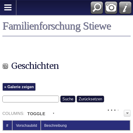
Familienforschung Stiewe
Geschichten
» Galerie zeigen
COL
UMN
S:
TOGGLE
#
Vorschaubild
Beschreibung