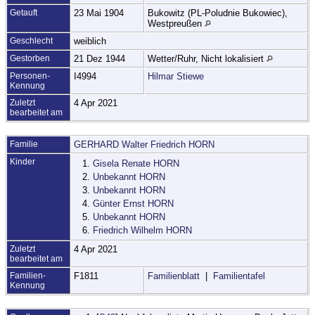
Getauft
23 Mai 1904
Bukowitz (PL-Poludnie Bukowiec),
Westpreußen
Geschlecht
weiblich
Gestorben
21 Dez 1944
Wetter/Ruhr, Nicht lokalisiert
Personen-
I4994
Hilmar Stiewe
Kennung
Zuletzt
4 Apr 2021
bearbeitet am
Familie
GERHARD Walter Friedrich HORN
Kinder
1.
Gisela Renate HORN
2.
Unbekannt HORN
3.
Unbekannt HORN
4.
Günter Ernst HORN
5.
Unbekannt HORN
6.
Friedrich Wilhelm HORN
Zuletzt
4 Apr 2021
bearbeitet am
Familien-
F1811
Familienblatt
|
Familientafel
Kennung