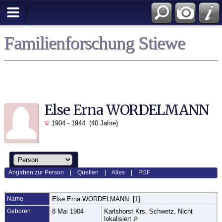
Familienforschung Stiewe
Else Erna WORDELMANN
1904 - 1944 (40 Jahre)
Angaben zur Person
|
Quellen
|
Alles
|
PDF
Name
Else Erna
WORDELMANN
[
1
]
Geboren
8 Mai 1904
Karlshorst Krs. Schwetz, Nicht
lokalisiert