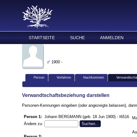
Familienforsc
STARTSEITE
SUCHE
ANMELDEN
Johann BERGMANN
1900 -
Person
Vorfahren
Nachkommen
Verwandtscha
Verwandtschaftsbeziehung darstellen
Personen-Kennungen eingeben (oder angezeigte belassen), dann 
Person 1:
Johann BERGMANN (geb. 18 Jun 1900) - I6516
Ma
Ändere zu:
Au
Person 2: