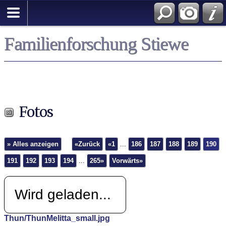
Familienforschung Stiewe
Fotos
» Alles anzeigen
«Zurück
«1
...
186
187
188
189
190
191
192
193
194
...
265»
Vorwärts»
Wird geladen...
Thun/ThunMelitta_small.jpg