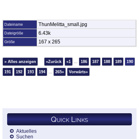
ThunMelitta_small.jpg
Dateiname
6.43k
Dateigröße
167 x 265
Größe
» Alles anzeigen
«Zurück
«1
...
186
187
188
189
190
191
192
193
194
...
265»
Vorwärts»
Quick Links
Aktuelles
Suchen