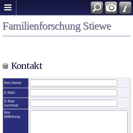
Familienforschung Stiewe
Kontakt
Ihre Name:
E-Mail:
E-Mail
nochmal:
Ihre
Mitteilung: